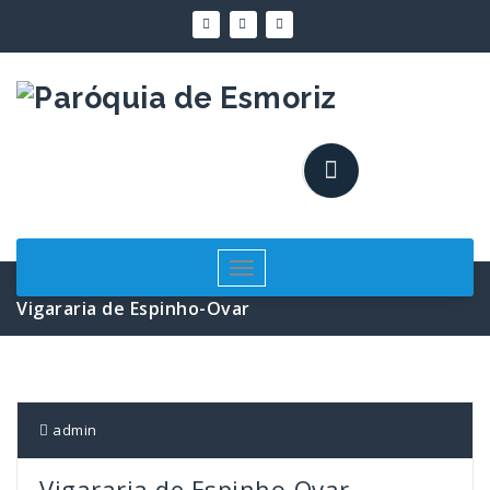
Saltar
para
o
conteúdo
Alternar
a
Vigararia de Espinho-Ovar
navegação
admin
Vigararia de Espinho-Ovar