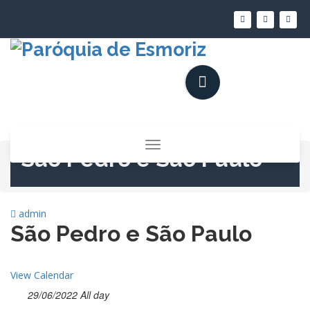
Saltar
para
o
conteúdo
Alternar
São Pedro e São Paulo
a
navegação
admin
São Pedro e São Paulo
View Calendar
29/06/2022 All day