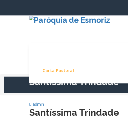
Saltar
para
o
conteúdo
Início
Paróquia
Serviços e Pro
Carta Pastoral
Santíssima Trindade
admin
Santíssima Trindade