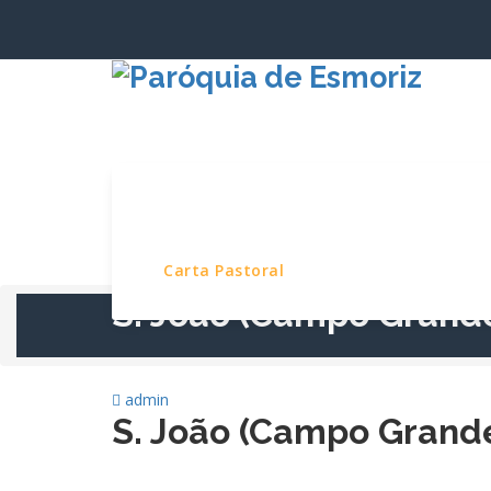
Saltar
para
o
conteúdo
Início
Paróquia
Serviços e Pro
Carta Pastoral
S. João (Campo Grand
admin
S. João (Campo Grand