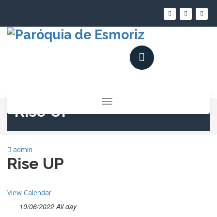
Saltar
para
o
conteúdo
Alternar
Rise UP
a
navegação
admin
Rise UP
View Calendar
10/06/2022 All day