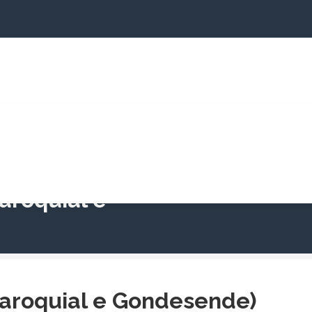
jectos
Cartório Paroquial
Informações
Cam
aroquial e
aroquial e Gondesende)