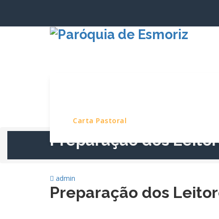
Saltar
para
o
conteúdo
Início
Paróquia
Serviços e Pro
Carta Pastoral
Preparação dos Leito
admin
Preparação dos Leito