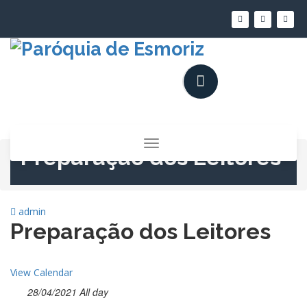
Saltar
para
o
conteúdo
Alternar
Preparação dos Leitores
a
navegação
admin
Preparação dos Leitores
View Calendar
28/04/2021 All day