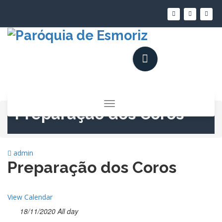
Saltar
para
o
conteúdo
Alternar
Preparação dos Coros
a
navegação
admin
Preparação dos Coros
View Calendar
18/11/2020 All day