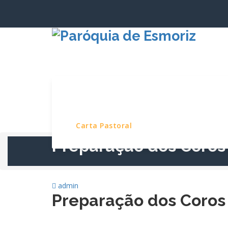
Saltar
para
o
conteúdo
Início
Paróquia
Serviços e Pro
Carta Pastoral
Preparação dos Coros
admin
Preparação dos Coros