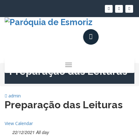
Saltar
para
o
conteúdo
Alternar
Preparação das Leituras
a
navegação
admin
Preparação das Leituras
View Calendar
22/12/2021 All day