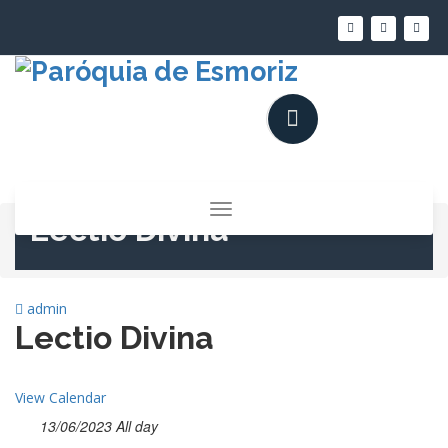
Saltar
para
o
conteúdo
Alternar
Lectio Divina
a
navegação
admin
Lectio Divina
View Calendar
13/06/2023 All day