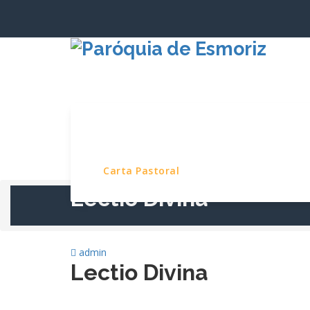
Saltar
para
o
conteúdo
Início
Paróquia
Serviços e Pro
Carta Pastoral
Lectio Divina
admin
Lectio Divina