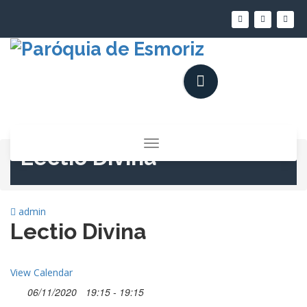
Saltar
para
o
conteúdo
Alternar
Lectio Divina
a
navegação
admin
Lectio Divina
View Calendar
06/11/2020
19:15 - 19:15