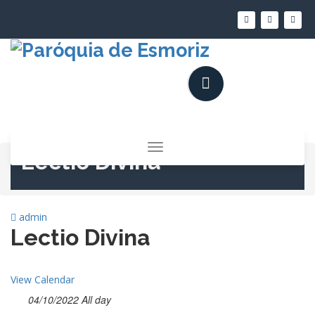
Saltar
para
o
conteúdo
Alternar
Lectio Divina
a
navegação
admin
Lectio Divina
View Calendar
04/10/2022 All day