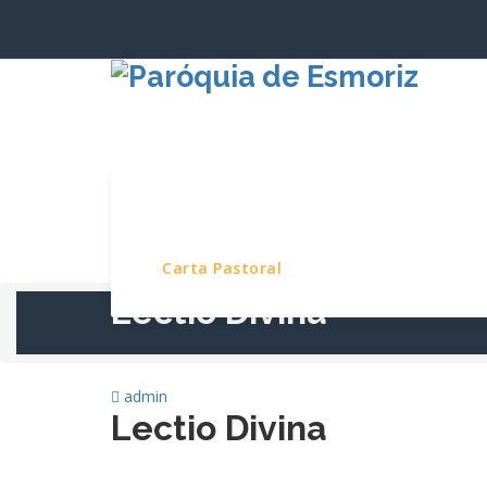
Saltar
para
o
conteúdo
Início
Paróquia
Serviços e Pro
Carta Pastoral
Lectio Divina
admin
Lectio Divina