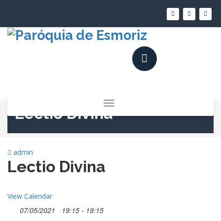
Saltar
para
o
conteúdo
Alternar
Lectio Divina
a
navegação
admin
Lectio Divina
View Calendar
07/05/2021
19:15 - 19:15