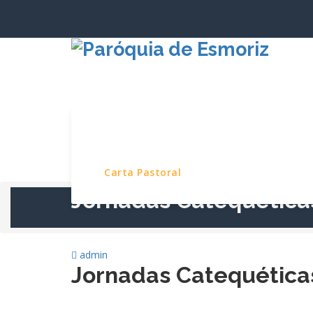
Saltar
para
o
conteúdo
Início
Paróquia
Serviços e Pro
Carta Pastoral
Jornadas Catequética
admin
Jornadas Catequética