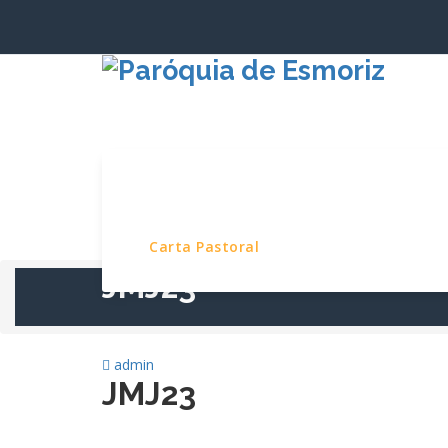
Saltar
para
o
conteúdo
Início
Paróquia
Serviços e Pro
Carta Pastoral
JMJ23
admin
JMJ23