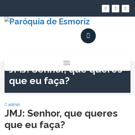
Saltar
para
o
conteúdo
Alternar
JMJ: Senhor, que queres
a
navegação
que eu faça?
admin
JMJ: Senhor, que queres
que eu faça?