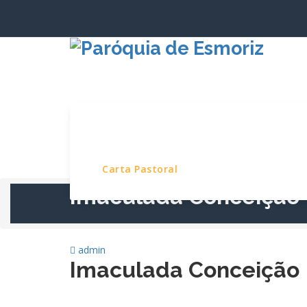
Saltar
para
o
conteúdo
Início
Paróquia
Serviços e Pro
Carta Pastoral
Imaculada Conceição
admin
Imaculada Conceição