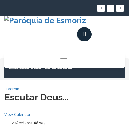
Saltar
para
o
conteúdo
Alternar
Escutar Deus…
a
navegação
admin
Escutar Deus…
View Calendar
23/04/2023 All day