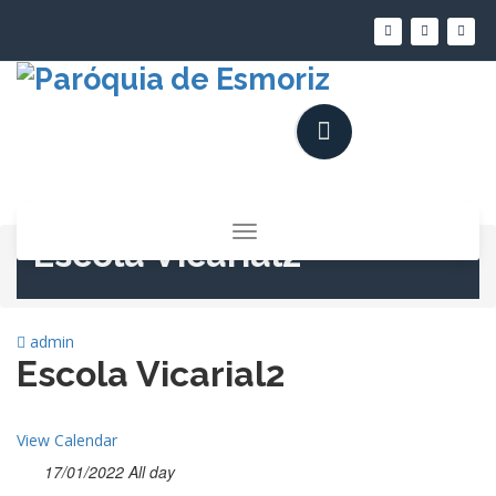
Saltar
para
o
conteúdo
Alternar
Escola Vicarial2
a
navegação
admin
Escola Vicarial2
View Calendar
17/01/2022 All day