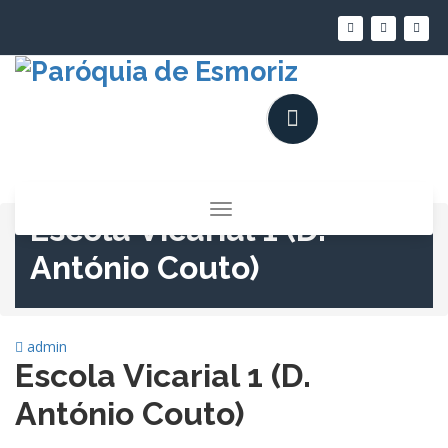
Saltar
para
o
conteúdo
Alternar
Escola Vicarial 1 (D.
a
navegação
António Couto)
admin
Escola Vicarial 1 (D.
António Couto)