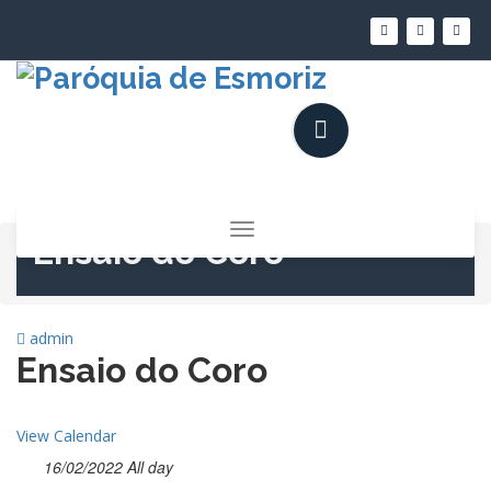
Saltar
para
o
conteúdo
Alternar
Ensaio do Coro
a
navegação
admin
Ensaio do Coro
View Calendar
16/02/2022 All day