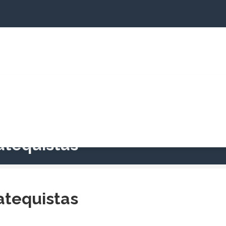
jectos
Cartório Paroquial
Informações
Cam
atequistas
atequistas