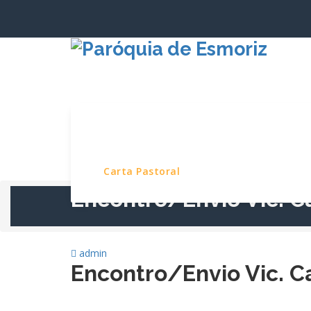
Saltar
para
o
conteúdo
Início
Paróquia
Serviços e Pro
Carta Pastoral
Encontro/Envio Vic. C
admin
Encontro/Envio Vic. C