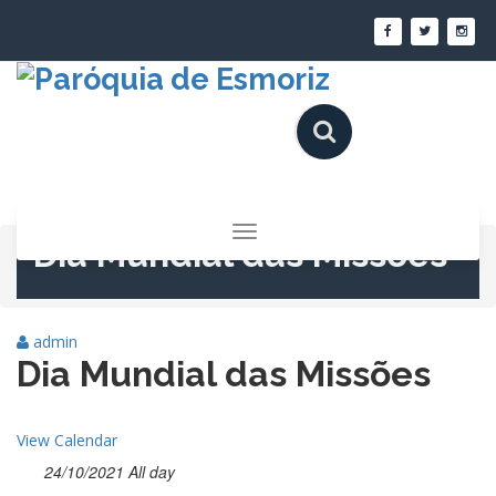
Saltar
para
o
conteúdo
Alternar
Dia Mundial das Missões
a
navegação
admin
Dia Mundial das Missões
View Calendar
24/10/2021 All day