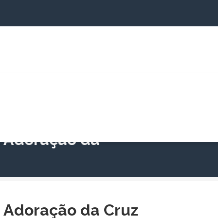
jectos
Cartório Paroquial
Informações
Cam
: Adoração da
: Adoração da Cruz