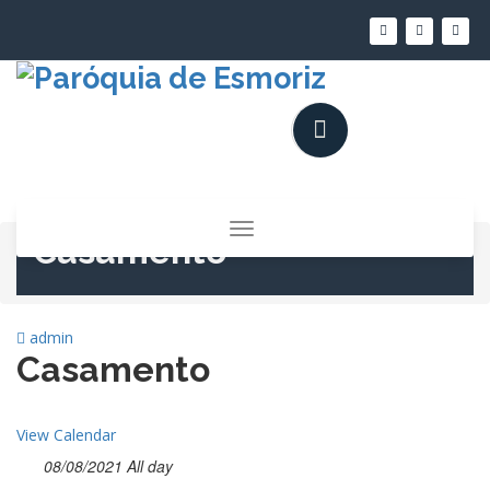
Saltar
para
o
conteúdo
Alternar
Casamento
a
navegação
admin
Casamento
View Calendar
08/08/2021 All day