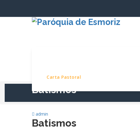
Saltar
para
o
conteúdo
Início
Paróquia
Serviços e Pro
Carta Pastoral
Batismos
admin
Batismos