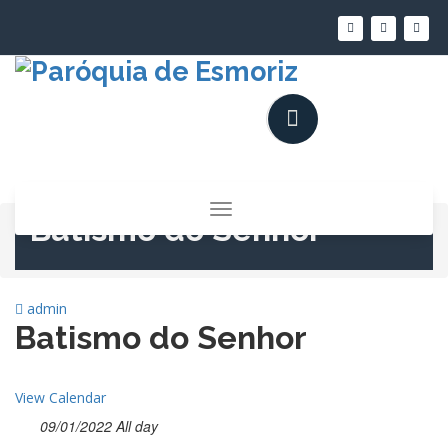
Saltar
para
o
conteúdo
Alternar
Batismo do Senhor
a
navegação
admin
Batismo do Senhor
View Calendar
09/01/2022 All day