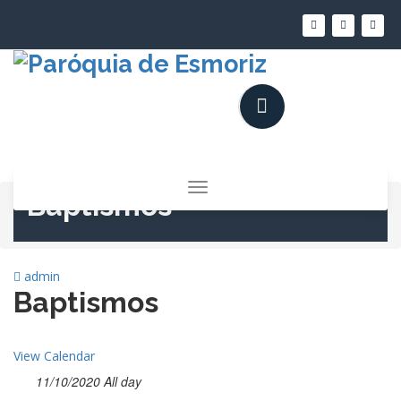
Saltar
para
o
conteúdo
Alternar
Baptismos
a
navegação
admin
Baptismos
View Calendar
11/10/2020 All day