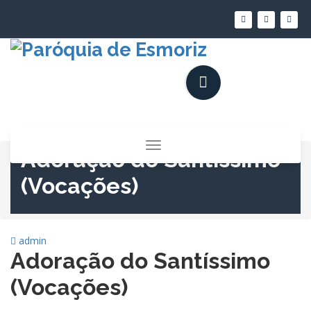
Saltar
para
o
conteúdo
Alternar
Adoração do Santíssimo
a
navegação
(Vocações)
admin
Adoração do Santíssimo
(Vocações)