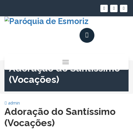
Saltar
para
o
conteúdo
Alternar
Adoração do Santíssimo
a
navegação
(Vocações)
admin
Adoração do Santíssimo
(Vocações)