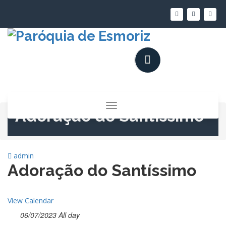
Saltar
para
o
conteúdo
Alternar
Adoração do Santíssimo
a
navegação
admin
Adoração do Santíssimo
View Calendar
06/07/2023 All day