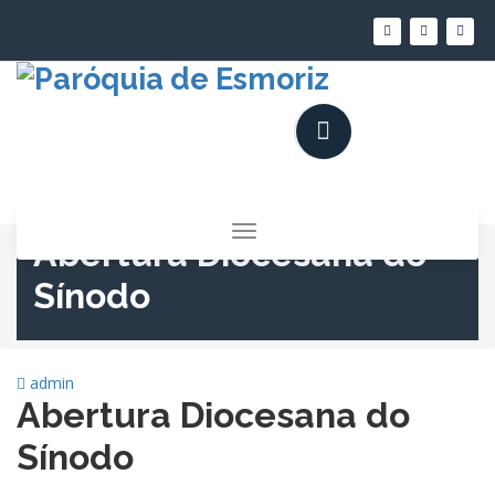
Saltar
para
o
conteúdo
Alternar
Abertura Diocesana do
a
navegação
Sínodo
admin
Abertura Diocesana do
Sínodo