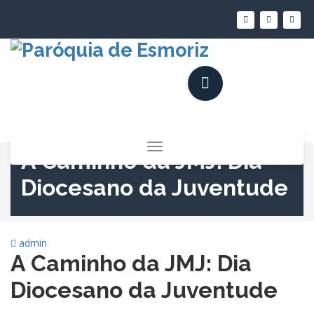
Saltar
para
o
conteúdo
Alternar
A Caminho da JMJ: Dia
a
navegação
Diocesano da Juventude
admin
A Caminho da JMJ: Dia
Diocesano da Juventude