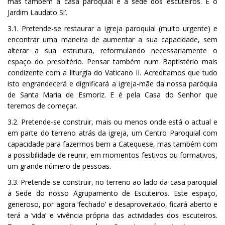
mas também a casa paroquial e a sede dos escuteiros. E o
Jardim Laudato Si’.
3.1. Pretende-se restaurar a igreja paroquial (muito urgente) e
encontrar uma maneira de aumentar a sua capacidade, sem
alterar a sua estrutura, reformulando necessariamente o
espaço do presbitério. Pensar também num Baptistério mais
condizente com a liturgia do Vaticano II. Acreditamos que tudo
isto engrandecerá e dignificará a igreja-mãe da nossa paróquia
de Santa Maria de Esmoriz. E é pela Casa do Senhor que
teremos de começar.
3.2. Pretende-se construir, mais ou menos onde está o actual e
em parte do terreno atrás da igreja, um Centro Paroquial com
capacidade para fazermos bem a Catequese, mas também com
a possibilidade de reunir, em momentos festivos ou formativos,
um grande número de pessoas.
3.3. Pretende-se construir, no terreno ao lado da casa paroquial
a Sede do nosso Agrupamento de Escuteiros. Este espaço,
generoso, por agora ‘fechado’ e desaproveitado, ficará aberto e
terá a ‘vida’ e vivência própria das actividades dos escuteiros.