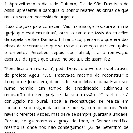
1. Aproveitando o dia 4 de Outubro, Dia de São Francisco de
Assis, apresentei à paróquia o ‘sonho’ relativo às obras de que
muitos sentem necessidade urgente.
Duas citações para começar: “Vai, Francisco, e restaura a minha
Igreja que está em ruínas”, ouviu o santo de Assis do crucifixo
da capela de São Damião. E Francisco, pensando que era das
obras de reconstrução que se tratava, começou a trazer ‘tijolos
e cimento’. Percebeu depois que, afinal, era a renovação
espiritual da Igreja que Cristo lhe pedia. E ele assim fez.
“Reedificai a minha casa”, pede Deus ao povo de Israel através
do profeta Ageu (1,8). Tratava-se mesmo de reconstruir o
Templo de Jerusalém, depois do exílio. Mas o papa Francisco
numa homilia, em tempo de sinodalidade, sublinhou a
renovação do ser Igreja e da sua missão: “O verbo está
conjugado no plural. Toda a reconstrução se realiza em
conjunto, sob o signo da unidade, ou seja, com os outros. Pode
haver diferentes visões, mas deve-se sempre guardar a unidade.
Porque, se guardarmos a graça do todo, o Senhor reedifica
mesmo lá onde nós não conseguimos” (23 de Setembro de