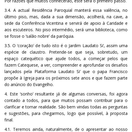
Por razões que muitos conhecerão, este será o primeiro passo.
3.4. A actual Residência Paroquial manterá essa valência, no
último piso, mas, dada a sua dimensão, acolherá, na cave, a
sede da Conferência Vicentina e servirá de apoio à Caridade e
aos escuteiros. No piso intermédio, será uma biblioteca, como
se fosse o ‘salão nobre’ da paróquia.
3.5. O ‘coração’ de tudo isto é o Jardim Laudato Si’, assim uma
espécie de claustro. Pretende-se que seja, sobretudo, um
espaço catequético que ajude todos, a começar pelos que
fazem Catequese, a ver, compreender e aprofundar os desafios
lançados pela Plataforma Laudato Si’ que o papa Francisco
propõe à Igreja para os próximos sete anos e que fazem parte
do anúncio do Evangelho.
4. Este ‘sonho’ resultante já de algumas conversas, foi agora
contado a todos, para que muitos possam contribuir para o
clarificar e tornar realidade. São bem vindas todas as perguntas
e sugestões, para chegarmos, logo que possível, à proposta
final.
4.1. Teremos ainda, naturalmente, de o apresentar ao nosso