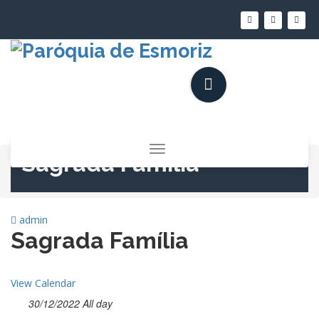
Saltar
para
o
conteúdo
Alternar
Sagrada Família
a
navegação
admin
Sagrada Família
View Calendar
30/12/2022 All day