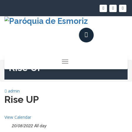
Saltar
para
o
conteúdo
Alternar
Rise UP
a
navegação
admin
Rise UP
View Calendar
20/08/2022 All day