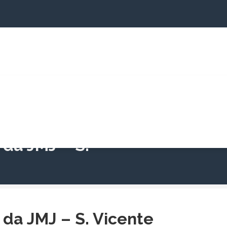
jectos
Cartório Paroquial
Informações
Cam
da JMJ – S.
da JMJ – S. Vicente