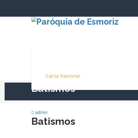
Saltar
para
o
conteúdo
Início
Paróquia
Serviços e Pro
Carta Pastoral
Batismos
admin
Batismos