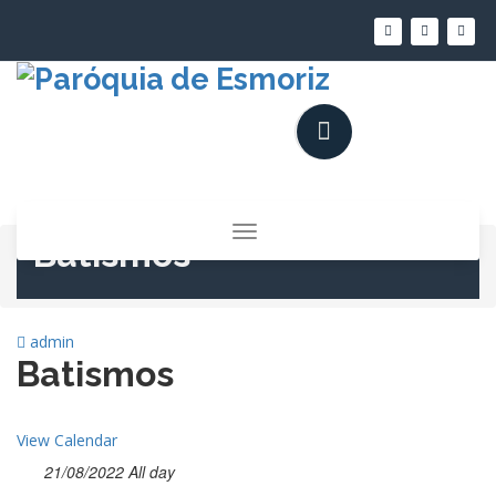
Saltar
para
o
conteúdo
Alternar
Batismos
a
navegação
admin
Batismos
View Calendar
21/08/2022 All day