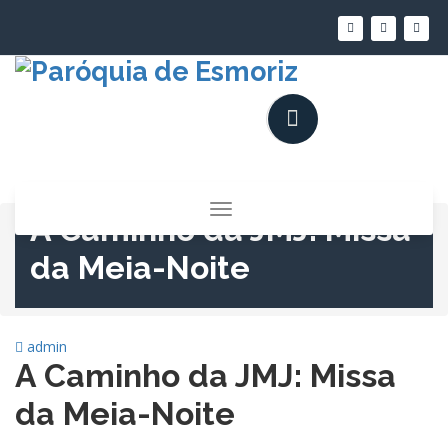
Saltar
para
o
conteúdo
Alternar
A Caminho da JMJ: Missa
a
navegação
da Meia-Noite
admin
A Caminho da JMJ: Missa
da Meia-Noite